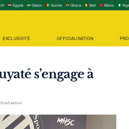
IV
Égypte
Gabon
Guinée
Ghana
Mali
Maroc
Nigé
EXCLUSIVITÉ
OFFICIALISATION
PRO
ouyaté s’engage à
ficialisation