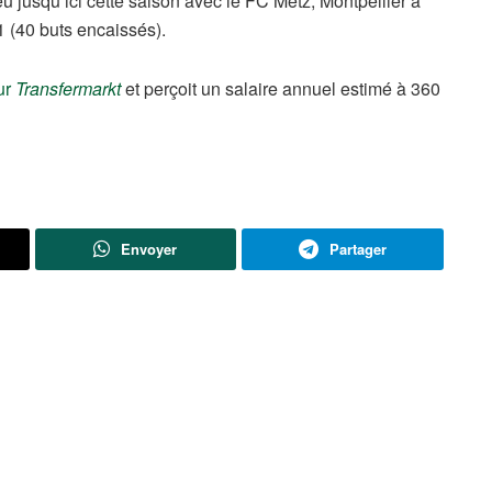
u jusqu’ici cette saison avec le FC Metz, Montpellier a
1 (40 buts encaissés).
ur
Transfermarkt
et perçoit un salaire annuel estimé à 360
Envoyer
Partager