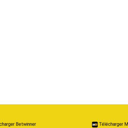
charger Betwinner
Télécharger M