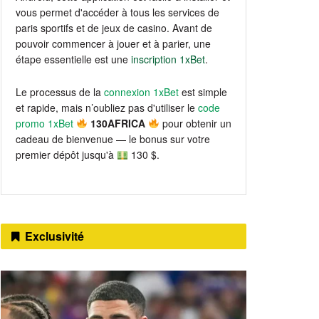
vous permet d'accéder à tous les services de
paris sportifs et de jeux de casino. Avant de
pouvoir commencer à jouer et à parier, une
étape essentielle est une
inscription 1xBet
.
Le processus de la
connexion 1xBet
est simple
et rapide, mais n’oubliez pas d'utiliser le
code
promo 1xBet
130AFRICA
pour obtenir un
cadeau de bienvenue — le bonus sur votre
premier dépôt jusqu'à
130 $.
Exclusivité