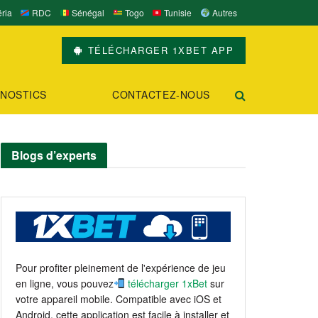
ria
RDC
Sénégal
Togo
Tunisie
Autres
TÉLÉCHARGER 1XBET APP
NOSTICS
CONTACTEZ-NOUS
Blogs d’experts
Pour profiter pleinement de l'expérience de jeu
en ligne, vous pouvez
télécharger 1xBet
sur
votre appareil mobile. Compatible avec iOS et
Android, cette application est facile à installer et