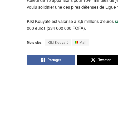
Auteur de 15 apparitions pour 1044 minutes de je
voulu solidifier une des pires défenses de Ligue 
Kiki Kouyaté est valorisé à 3,5 millions d’euros
s
000 euros (234 000 000 FCFA).
Mots-clés :
Kiki Kouyaté
Mali
Partager
Tweeter