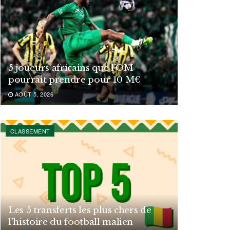
5 joueurs africains que l’OM
pourrait prendre pour 10 M€
AOÛT 5, 2026
CLASSEMENT
Les 5 transferts les plus chers de
l’histoire du football malien