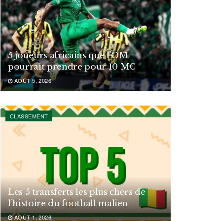
5 joueurs africains que l’OM
pourrait prendre pour 10 M€
AOÛT 5, 2026
CLASSEMENT
Les 5 transferts les plus chers de
l’histoire du football malien
AOÛT 1, 2026