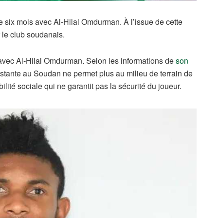
 six mois avec Al-Hilal Omdurman. À l’issue de cette
r le club soudanais.
s avec Al-Hilal Omdurman. Selon les informations de
son
rsistante au Soudan ne permet plus au milieu de terrain de
ilité sociale qui ne garantit pas la sécurité du joueur.