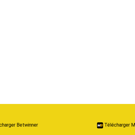
charger Betwinner
Télécharger M