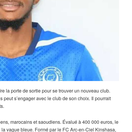
 la porte de sortie pour se trouver un nouveau club.
 peut s’engager avec le club de son choix. Il pourrait
s.
iens, marocains et saoudiens. Évalué à 400 000 euros, le
ec la vague bleue. Formé par le FC Arc-en-Ciel Kinshasa,