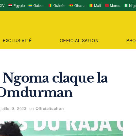
IV
Égypte
Gabon
Guinée
Ghana
Mali
Maroc
Nigé
EXCLUSIVITÉ
OFFICIALISATION
PRO
ce Ngoma claque la
al Omdurman
juillet 8, 2023
en
Officialisation