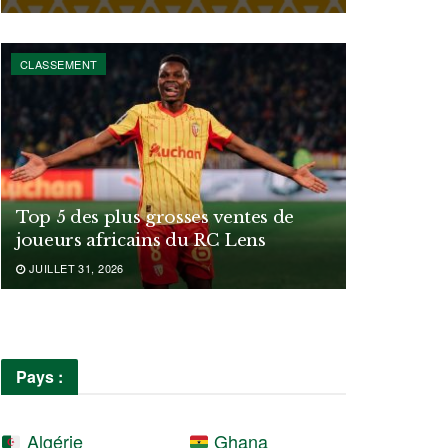
CLASSEMENT
Top 5 des plus grosses ventes de
joueurs africains du RC Lens
JUILLET 31, 2026
Pays :
Algérie
Ghana