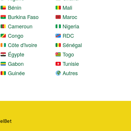
Bénin
Mali
Burkina Faso
Maroc
Cameroun
Nigeria
Congo
RDC
Côte d'Ivoire
Sénégal
Égypte
Togo
Gabon
Tunisie
Guinée
Autres
elBet