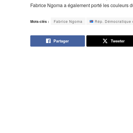
Fabrice Ngoma a également porté les couleurs du
Mots-clés :
Fabrice Ngoma
Rép. Démocratique
Partager
Tweeter