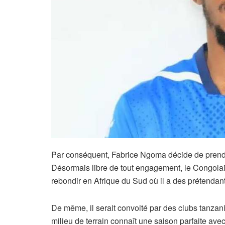
Par conséquent, Fabrice Ngoma décide de prendre
Désormais libre de tout engagement, le Congolais
rebondir en Afrique du Sud où il a des prétendant
De même, il serait convoité par des clubs tanzan
milieu de terrain connaît une saison parfaite av