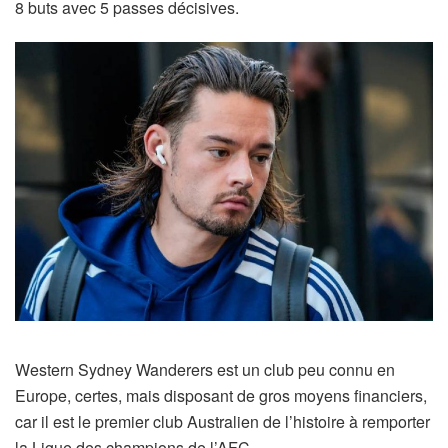
8 buts avec 5 passes décisives.
Western Sydney Wanderers est un club peu connu en
Europe, certes, mais disposant de gros moyens financiers,
car il est le premier club Australien de l’histoire à remporter
la Ligue des champions de l’AFC.