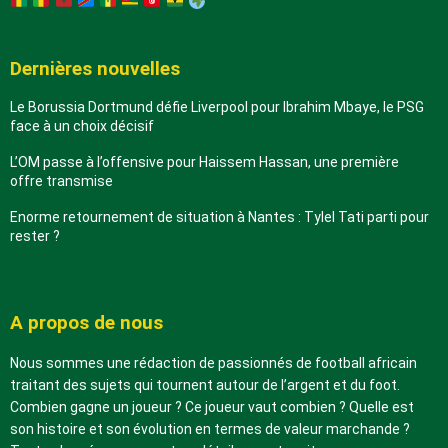
Dernières nouvelles
Le Borussia Dortmund défie Liverpool pour Ibrahim Mbaye, le PSG
face à un choix décisif
L’OM passe à l’offensive pour Haissem Hassan, une première
offre transmise
Enorme retournement de situation à Nantes : Tylel Tati parti pour
rester ?
A propos de nous
Nous sommes une rédaction de passionnés de football africain
traitant des sujets qui tournent autour de l’argent et du foot.
Combien gagne un joueur ? Ce joueur vaut combien ? Quelle est
son histoire et son évolution en termes de valeur marchande ?