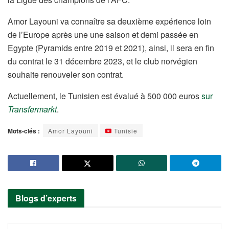
Amor Layouni va connaître sa deuxième expérience loin
de l’Europe après une une saison et demi passée en
Egypte (Pyramids entre 2019 et 2021), ainsi, il sera en fin
du contrat le 31 décembre 2023, et le club norvégien
souhaite renouveler son contrat.
Actuellement, le Tunisien est évalué à 500 000 euros
sur
Transfermarkt
.
Mots-clés :
Amor Layouni
Tunisie
Blogs d’experts