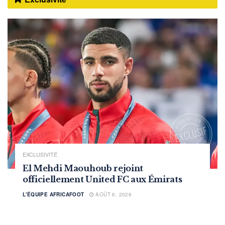
EXCLUSIVITÉ
El Mehdi Maouhoub rejoint
officiellement United FC aux Émirats
L'ÉQUIPE AFRICAFOOT
AOÛT 6, 2026