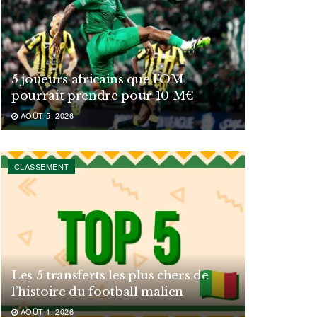
5 joueurs africains que l’OM
pourrait prendre pour 10 M€
AOÛT 5, 2026
CLASSEMENT
Les 5 transferts les plus chers de
l’histoire du football malien
AOÛT 1, 2026