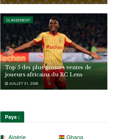
CLASSEMENT
Top 5 des plus grosses ventes de
joueurs africains du RC Lens
JUILLET 31, 2026
Pays :
Algérie
Ghana