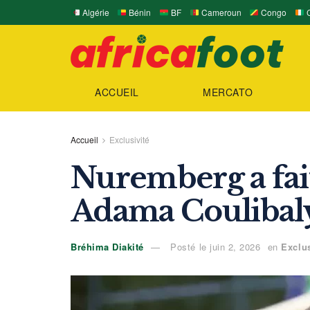
Algérie
Bénin
BF
Cameroun
Congo
C
ACCUEIL
MERCATO
Accueil
Exclusivité
Nuremberg a fai
Adama Coulibal
Bréhima Diakité
Posté le juin 2, 2026
en
Exclus