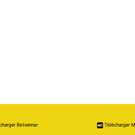
charger Betwinner
Télécharger M