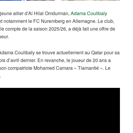
e jeune ailier d’Al Hilal Omdurman,
Adama Coulibaly
, dont notamment le FC Nuremberg en Allemagne. Le club,
le compte de la saison 2025/26, a déjà fait une offre de
ueur.
’Adama Coulibaly se trouve actuellement au Qatar pour sa
s d’avril dernier. En revanche, le joueur de 20 ans a
 son compatriote Mohamed Camara « Tiamantié ». Le
.