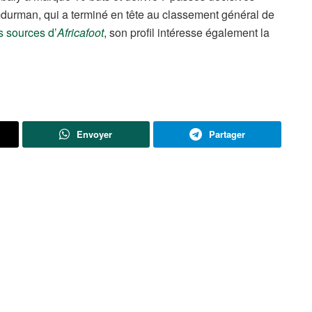
durman, qui a terminé en tête au classement général de
s sources d’
Africafoot
, son profil intéresse également la
Envoyer
Partager