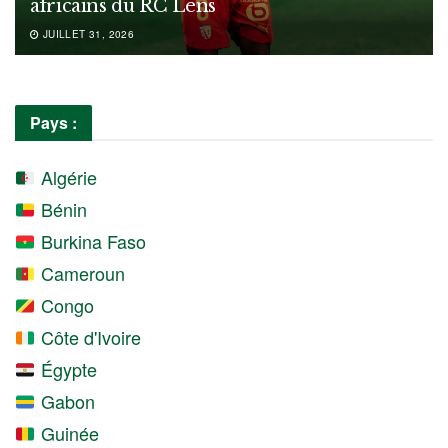
africains du RC Lens
JUILLET 31, 2026
Pays :
Algérie
Bénin
Burkina Faso
Cameroun
Congo
Côte d'Ivoire
Égypte
Gabon
Guinée