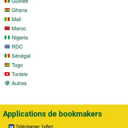
Guinée
Ghana
Mali
Maroc
Nigeria
RDC
Sénégal
Togo
Tunisie
Autres
Applications de bookmakers
Télécharger 1xBet