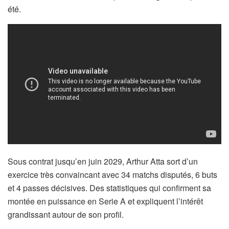
été.
Sous contrat jusqu’en juin 2029, Arthur Atta sort d’un
exercice très convaincant avec 34 matchs disputés, 6 buts
et 4 passes décisives. Des statistiques qui confirment sa
montée en puissance en Serie A et expliquent l’intérêt
grandissant autour de son profil.