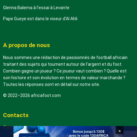
Glenna Balema à l’essai à Levante
Pape Gueye est dans le viseur d’Al Ahli
A propos de nous
Nous sommes une rédaction de passionnés de football africain
traitant des sujets qui tournent autour de l’argent et du foot.
Combien gagne un joueur ? Ce joueur vaut combien ? Quelle est
son histoire et son évolution en termes de valeur marchande ?
Toutes les réponses sont en détail sur notre site.
© 2022–2026 africafoot.com
Contacts
Contactez-nous
×