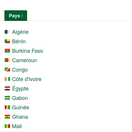
Pays :
Algérie
Bénin
Burkina Faso
Cameroun
Congo
Côte d'Ivoire
Égypte
Gabon
Guinée
Ghana
Mali