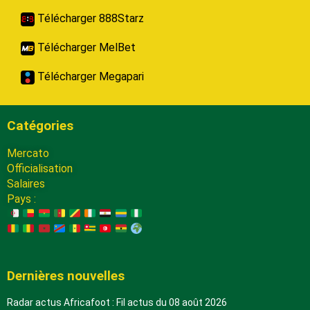
Télécharger 888Starz
Télécharger MelBet
Télécharger Megapari
Catégories
Mercato
Officialisation
Salaires
Pays :
Dernières nouvelles
Radar actus Africafoot : Fil actus du 08 août 2026