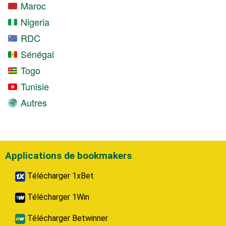
Maroc
Nigeria
RDC
Sénégal
Togo
Tunisie
Autres
Applications de bookmakers
Télécharger 1xBet
Télécharger 1Win
Télécharger Betwinner