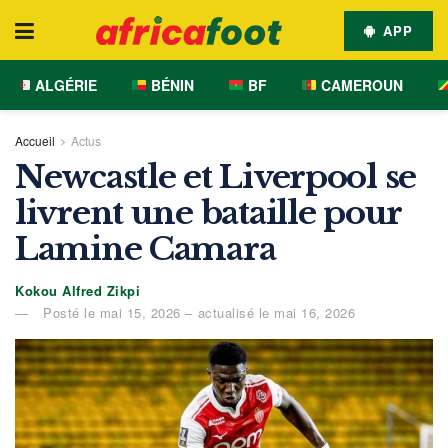
APP
ALGÉRIE
BÉNIN
BF
CAMEROUN
Accueil
Actus
Newcastle et Liverpool se
livrent une bataille pour
Lamine Camara
Kokou Alfred Zikpi
Posté le mai 15, 2026 – actualisé le mai 16, 2026