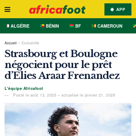
APP
ALGÉRIE
BÉNIN
BF
CAMEROUN
Accueil
Exclusivité
Strasbourg et Boulogne
négocient pour le prêt
d’Elies Araar Frenandez
L'équipe Africafoot
Posté le août 13, 2025 – actualisé le janvier 21, 2026