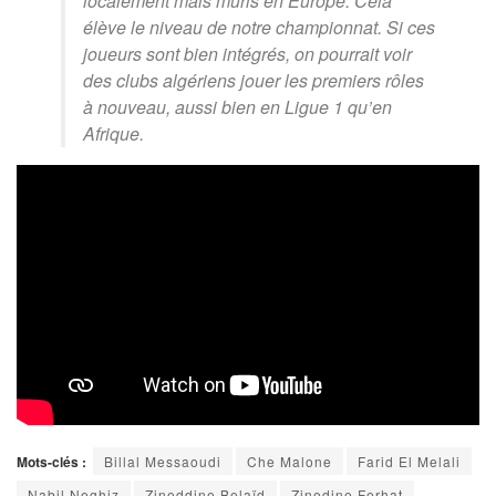
localement mais mûris en Europe. Cela
élève le niveau de notre championnat. Si ces
joueurs sont bien intégrés, on pourrait voir
des clubs algériens jouer les premiers rôles
à nouveau, aussi bien en Ligue 1 qu’en
Afrique.
Mots-clés :
Billal Messaoudi
Che Malone
Farid El Melali
Nabil Neghiz
Zineddine Belaïd
Zinedine Ferhat