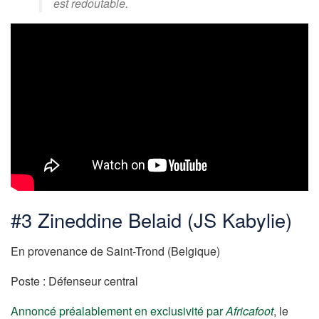
est redoutable.
#3 Zineddine Belaid (JS Kabylie)
En provenance de Saint-Trond (Belgique)
Poste : Défenseur central
Annoncé préalablement en exclusivité par
Africafoot
, le