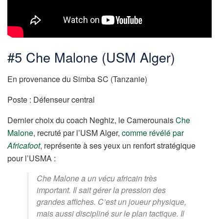
#5 Che Malone (USM Alger)
En provenance du Simba SC (Tanzanie)
Poste : Défenseur central
Dernier choix du coach Neghiz, le Camerounais
Che
Malone
, recruté par l’USM Alger,
comme révélé par
Africafoot
, représente à ses yeux un renfort stratégique
pour l’USMA :
Che Malone a un vécu africain très
important. Il sait gérer la pression des
grandes affiches. C’est un joueur physique,
mais aussi discipliné sur le plan tactique. Il