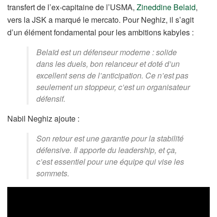
transfert de l’ex-capitaine de l’USMA,
Zineddine Belaid
,
vers la JSK a marqué le mercato. Pour Neghiz, il s’agit
d’un élément fondamental pour les ambitions kabyles :
Belaïd est un défenseur moderne : solide
dans les duels, bon relanceur et doté d’un
excellent sens de l’anticipation. Ce n’est pas
seulement un stoppeur, c’est un organisateur
défensif.
Nabil Neghiz ajoute :
Son retour est une garantie pour la stabilité
défensive. Il apporte du leadership, et ça,
c’est essentiel pour une équipe qui vise les
sommets.