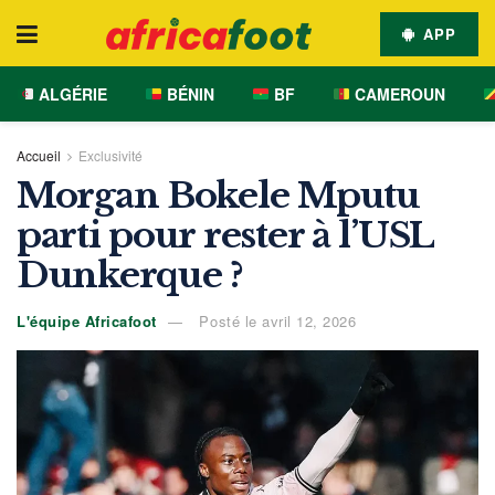
APP
ALGÉRIE
BÉNIN
BF
CAMEROUN
Accueil
Exclusivité
Morgan Bokele Mputu
parti pour rester à l’USL
Dunkerque ?
L'équipe Africafoot
Posté le avril 12, 2026