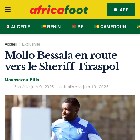
APP
ALGÉRIE
BÉNIN
BF
CAMEROUN
Accueil
Exclusivité
Mollo Bessala en route
vers le Sheriff Tiraspol
Moussavou Billa
Posté le juin 9, 2025 – actualisé le juin 10, 2025