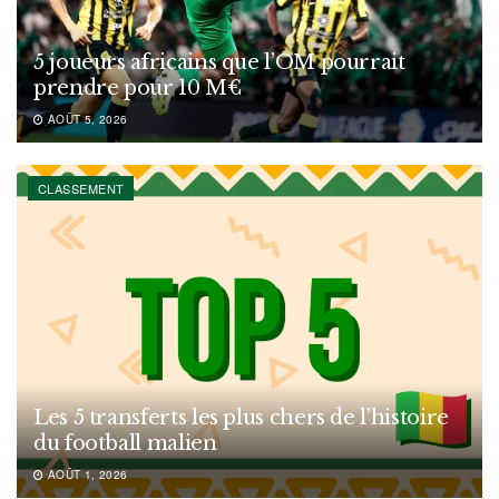
5 joueurs africains que l’OM pourrait
prendre pour 10 M€
AOÛT 5, 2026
CLASSEMENT
Les 5 transferts les plus chers de l’histoire
du football malien
AOÛT 1, 2026