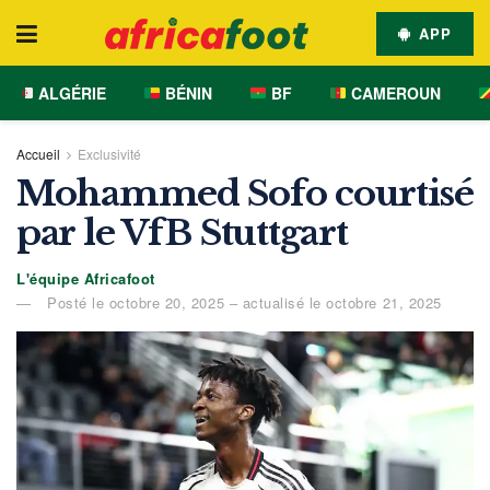
APP
ALGÉRIE
BÉNIN
BF
CAMEROUN
Accueil
Exclusivité
Mohammed Sofo courtisé
par le VfB Stuttgart
L'équipe Africafoot
Posté le octobre 20, 2025 – actualisé le octobre 21, 2025