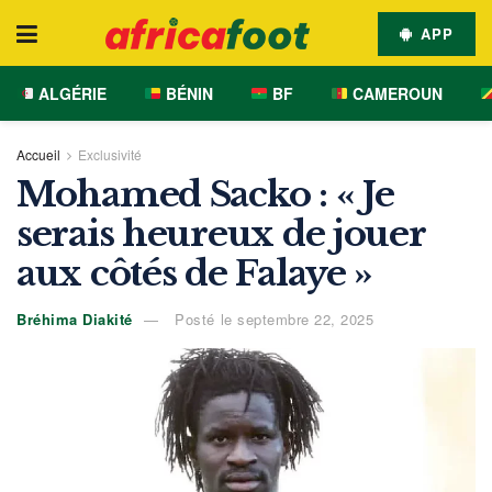
APP
ALGÉRIE
BÉNIN
BF
CAMEROUN
Accueil
Exclusivité
Mohamed Sacko : « Je
serais heureux de jouer
aux côtés de Falaye »
Bréhima Diakité
Posté le septembre 22, 2025