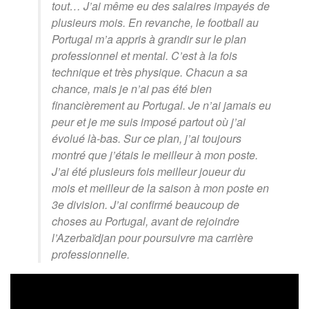
tout… J’ai même eu des salaires impayés de
plusieurs mois. En revanche, le football au
Portugal m’a appris à grandir sur le plan
professionnel et mental. C’est à la fois
technique et très physique. Chacun a sa
chance, mais je n’ai pas été bien
financièrement au Portugal. Je n’ai jamais eu
peur et je me suis imposé partout où j’ai
évolué là-bas. Sur ce plan, j’ai toujours
montré que j’étais le meilleur à mon poste.
J’ai été plusieurs fois meilleur joueur du
mois et meilleur de la saison à mon poste en
3e division. J’ai confirmé beaucoup de
choses au Portugal, avant de rejoindre
l’Azerbaïdjan pour poursuivre ma carrière
professionnelle.