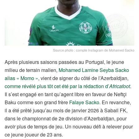
Source photo : compte Instagram de Mohamed Sacko
Après plusieurs saisons passées au Portugal, le jeune
milieu de terrain malien,
Mohamed Lamine Seyba Sacko
alias « Momo »
, vient de signer du côté de l’Azerbaïdjan,
comme révélé plus tôt cet été par la rédaction d’
Africafoot
.
Il s’est engagé en tant qu’agent libre en faveur de Neftçi
Baku comme son grand frère
Falaye Sacko
. En revanche,
il a été prêté jusqu’au mois de janvier 2026 à Sabail FK,
dans le championnat de 2e division d’Azerbaïdjan, pour
avoir plus de temps de jeu. Un nouveau défi à relever pour
ce jeune joueur de 23 ans.