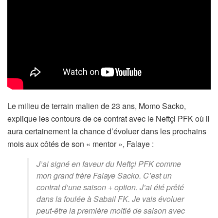
Le milieu de terrain malien de 23 ans, Momo Sacko,
explique les contours de ce contrat avec le Neftçi PFK où il
aura certainement la chance d’évoluer dans les prochains
mois aux côtés de son « mentor », Falaye :
J’ai signé en faveur du Neftçi PFK comme
mon grand frère Falaye Sacko. C’est un
contrat d’une saison + option. J’ai été prêté
dans la foulée à Sabail FK. Je vais évoluer
peut-être la première moitié de saison avec