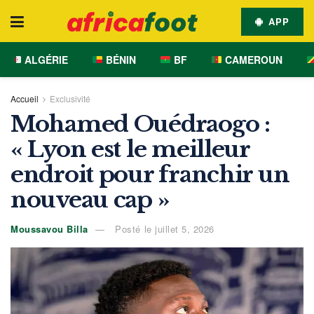
APP
ALGÉRIE
BÉNIN
BF
CAMEROUN
Accueil
Exclusivité
Mohamed Ouédraogo :
« Lyon est le meilleur
endroit pour franchir un
nouveau cap »
Moussavou Billa
Posté le juillet 5, 2026