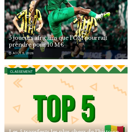
5 joueurs africains que l’OM pourrait
prendre pour 10 M€
AOÛT 5, 2026
CLASSEMENT
Les 5 transferts les plus chers de l’histoire