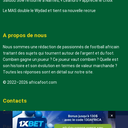
Saïdou Sow retourne à Nantes, « Leandro » apprécie le choix
Le MAS double le Wydad et tient sa nouvelle recrue
A propos de nous
Nous sommes une rédaction de passionnés de football africain
traitant des sujets qui tournent autour de l’argent et du foot.
Combien gagne un joueur ? Ce joueur vaut combien ? Quelle est
son histoire et son évolution en termes de valeur marchande ?
Toutes les réponses sont en détail sur notre site.
© 2022–2026 africafoot.com
Contacts
Contactez-nous
×
Partenaires