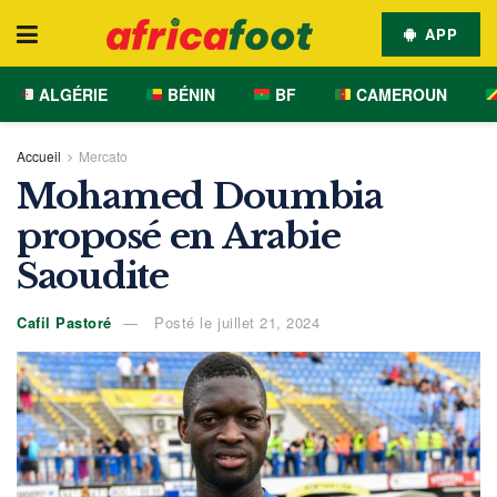
APP
ALGÉRIE
BÉNIN
BF
CAMEROUN
Accueil
Mercato
Mohamed Doumbia
proposé en Arabie
Saoudite
Cafil Pastoré
Posté le juillet 21, 2024