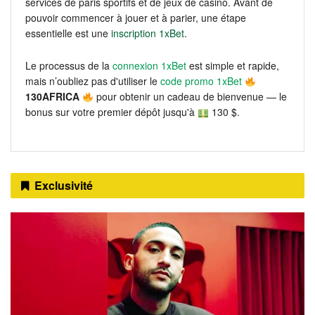
services de paris sportifs et de jeux de casino. Avant de
pouvoir commencer à jouer et à parier, une étape
essentielle est une
inscription 1xBet
.
Le processus de la
connexion 1xBet
est simple et rapide,
mais n’oubliez pas d'utiliser le
code promo 1xBet
130AFRICA
pour obtenir un cadeau de bienvenue — le
bonus sur votre premier dépôt jusqu'à
130 $.
Exclusivité