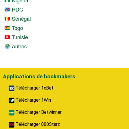
Nigeria
RDC
Sénégal
Togo
Tunisie
Autres
Applications de bookmakers
Télécharger 1xBet
Télécharger 1Win
Télécharger Betwinner
Télécharger 888Starz