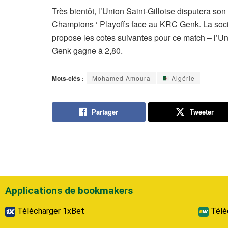
Très bientôt, l’Union Saint-Gilloise disputera so
Champions ‘ Playoffs face au KRC Genk. La soci
propose les cotes suivantes pour ce match – l’Un
Genk gagne à 2,80.
Mots-clés :
Mohamed Amoura
Algérie
Partager
Tweeter
Applications de bookmakers
Télécharger 1xBet
Télé