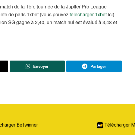
n match de la 1ère journée de la Jupiler Pro League
été de paris 1xbet (vous pouvez
télécharger 1xbet
ici)
ion SG gagne à 2,40, un match nul est évalué à 3,48 et
Envoyer
Partager
charger Betwinner
Télécharger M