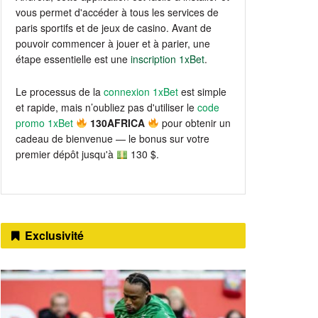
vous permet d'accéder à tous les services de
paris sportifs et de jeux de casino. Avant de
pouvoir commencer à jouer et à parier, une
étape essentielle est une
inscription 1xBet
.
Le processus de la
connexion 1xBet
est simple
et rapide, mais n’oubliez pas d'utiliser le
code
promo 1xBet
130AFRICA
pour obtenir un
cadeau de bienvenue — le bonus sur votre
premier dépôt jusqu'à
130 $.
Exclusivité