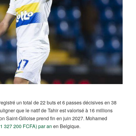
egistré un total de 22 buts et 6 passes décisives en 38
ligner que le natif de Tahir est valorisé à 16 millions
ion Saint-Gilloise prend fin en juin 2027. Mohamed
31 327 200 FCFA) par an
en Belgique.