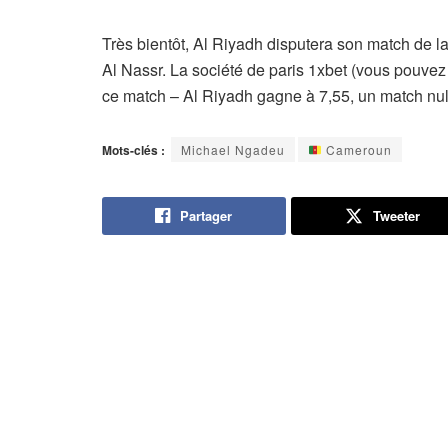
Très bientôt, Al Riyadh disputera son match de 
Al Nassr. La société de paris 1xbet (vous pouve
ce match – Al Riyadh gagne à 7,55, un match nul 
Mots-clés :
Michael Ngadeu
Cameroun
Partager
Tweeter