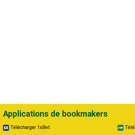
Applications de bookmakers
Télécharger 1xBet
Télé