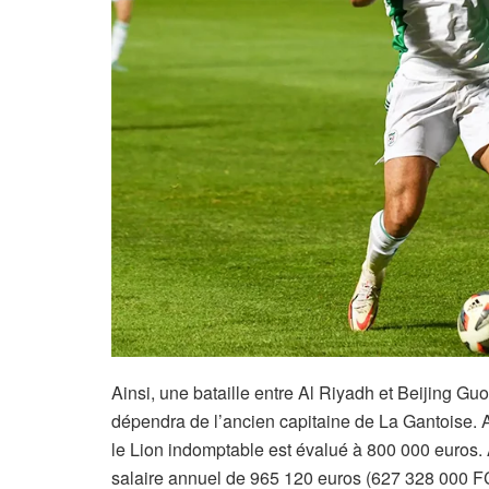
Ainsi, une bataille entre Al Riyadh et Beijing Gu
dépendra de l’ancien capitaine de La Gantoise. A
le Lion indomptable est évalué à 800 000 euros.
salaire annuel de 965 120 euros (627 328 000 F