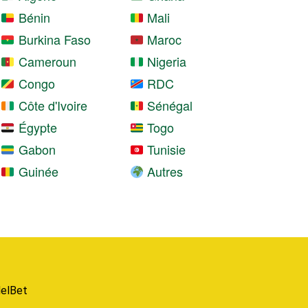
Bénin
Mali
Burkina Faso
Maroc
Cameroun
Nigeria
Congo
RDC
Côte d'Ivoire
Sénégal
Égypte
Togo
Gabon
Tunisie
Guinée
Autres
elBet