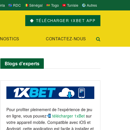
ria
RDC
Sénégal
Togo
Tunisie
Autres
TÉLÉCHARGER 1XBET APP
NOSTICS
CONTACTEZ-NOUS
Blogs d’experts
Pour profiter pleinement de l'expérience de jeu
en ligne, vous pouvez
télécharger 1xBet
sur
votre appareil mobile. Compatible avec iOS et
Android, cette application est facile à installer et