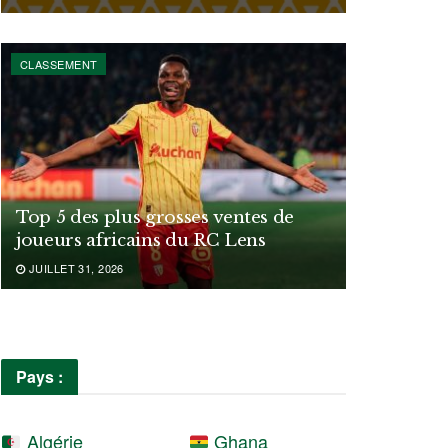
CLASSEMENT
Top 5 des plus grosses ventes de
joueurs africains du RC Lens
JUILLET 31, 2026
Pays :
Algérie
Ghana