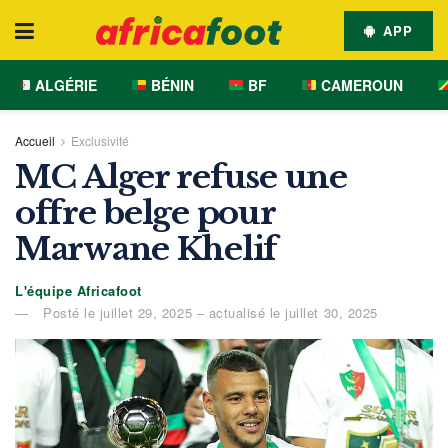
APP
ALGÉRIE
BÉNIN
BF
CAMEROUN
Accueil
Exclusivité
MC Alger refuse une
offre belge pour
Marwane Khelif
L'équipe Africafoot
Posté le juillet 29, 2025 – actualisé le juillet 30, 2025