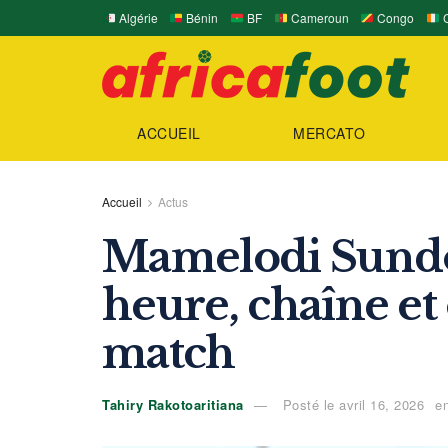
Algérie
Bénin
BF
Cameroun
Congo
C
ACCUEIL
MERCATO
Accueil
Actus
Mamelodi Sundo
heure, chaîne et
match
Tahiry Rakotoaritiana
Posté le avril 16, 2026
e