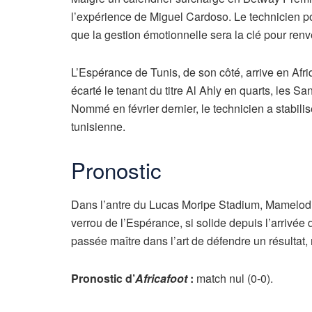
l’expérience de Miguel Cardoso. Le technicien por
que la gestion émotionnelle sera la clé pour renv
L’Espérance de Tunis, de son côté, arrive en Afr
écarté le tenant du titre Al Ahly en quarts, les S
Nommé en février dernier, le technicien a stabilis
tunisienne.
Pronostic
Dans l’antre du Lucas Moripe Stadium, Mamelodi v
verrou de l’Espérance, si solide depuis l’arrivée
passée maître dans l’art de défendre un résultat
Pronostic d’
Africafoot
:
match nul (0-0).