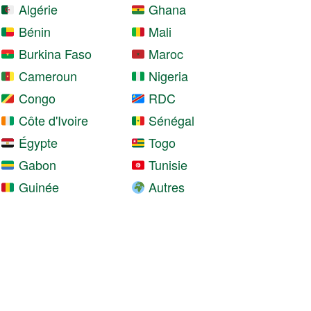
Algérie
Ghana
Bénin
Mali
Burkina Faso
Maroc
Cameroun
Nigeria
Congo
RDC
Côte d'Ivoire
Sénégal
Égypte
Togo
Gabon
Tunisie
Guinée
Autres