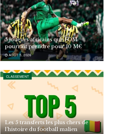
5 joueurs africains que l’OM
pourrait prendre pour 10 M€
AOÛT 5, 2026
CLASSEMENT
Les 5 transferts les plus chers de
l’histoire du football malien