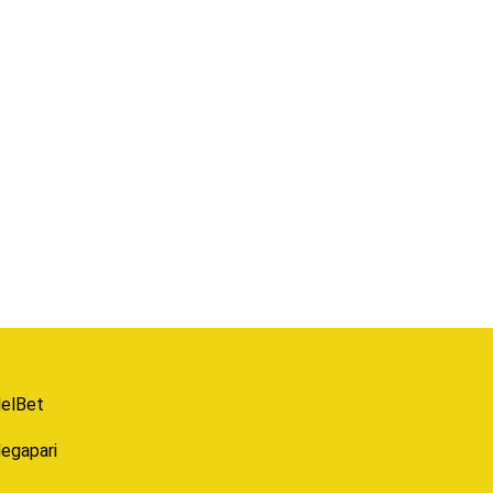
elBet
egapari