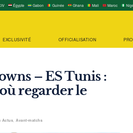
IV
Égypte
Gabon
Guinée
Ghana
Mali
Maroc
Nigé
EXCLUSIVITÉ
OFFICIALISATION
PRO
wns – ES Tunis :
 où regarder le
n
Actus
,
Avant-matchs