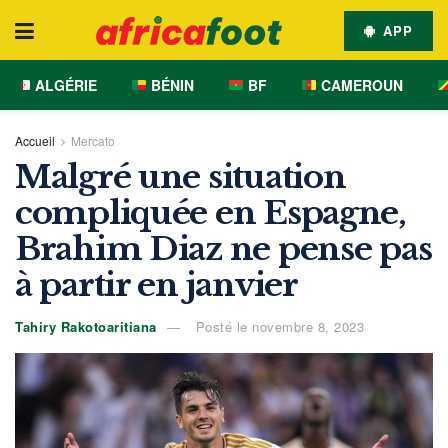
APP
ALGÉRIE
BÉNIN
BF
CAMEROUN
Accueil
Mercato
Malgré une situation
compliquée en Espagne,
Brahim Diaz ne pense pas
à partir en janvier
Tahiry Rakotoaritiana
Posté le novembre 8, 2023