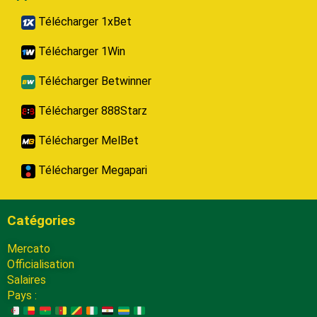
Télécharger 1xBet
Télécharger 1Win
Télécharger Betwinner
Télécharger 888Starz
Télécharger MelBet
Télécharger Megapari
Catégories
Mercato
Officialisation
Salaires
Pays :