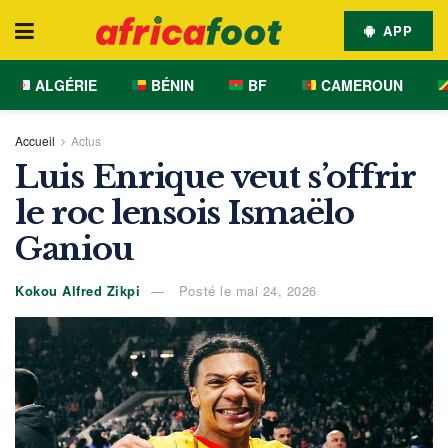
APP
ALGÉRIE
BÉNIN
BF
CAMEROUN
Accueil
Actus
Luis Enrique veut s’offrir
le roc lensois Ismaëlo
Ganiou
Kokou Alfred Zikpi
Posté le mai 24, 2026