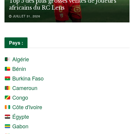
Top 5 des plus grosses ventes de joueurs
africains du RC Lens
JUILLET 31, 2026
Pays :
Algérie
Bénin
Burkina Faso
Cameroun
Congo
Côte d'Ivoire
Égypte
Gabon