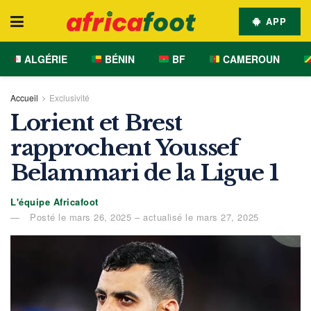
APP
ALGÉRIE
BÉNIN
BF
CAMEROUN
Accueil
Exclusivité
Lorient et Brest
rapprochent Youssef
Belammari de la Ligue 1
L'équipe Africafoot
Posté le mars 26, 2025 – actualisé le mars 27, 2025