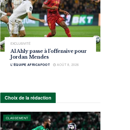
EXCLUSIVITÉ
Al Ahly passe à l’offensive pour
Jordan Mendes
AOÛT 8, 2026
L'ÉQUIPE AFRICAFOOT
Choix de la rédaction
CLASSEMENT