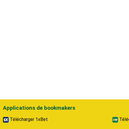
Applications de bookmakers
Télécharger 1xBet
Télé