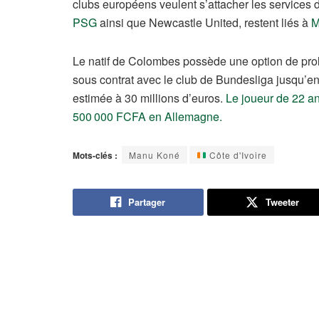
clubs européens veulent s’attacher les services
PSG
ainsi que Newcastle United, restent liés à
M
Le natif de Colombes possède une option de prol
sous contrat avec le club de Bundesliga jusqu’e
estimée à 30 millions d’euros.
Le joueur de 22 an
500 000 FCFA en Allemagne.
Mots-clés :
Manu Koné
Côte d'Ivoire
Partager
Tweeter