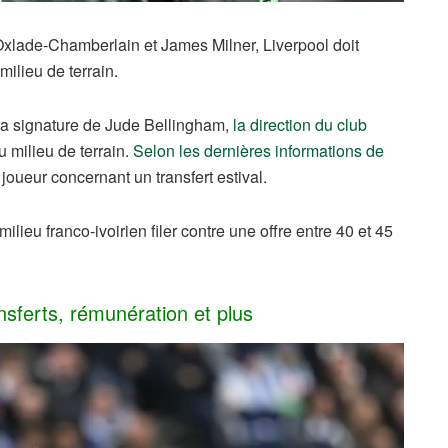
Oxlade-Chamberlain et James Milner, Liverpool doit
ilieu de terrain.
a signature de Jude Bellingham,
la direction du club
 milieu de terrain.
Selon les dernières informations de
 joueur concernant un transfert estival.
lieu franco-ivoirien filer contre une offre entre 40 et 45
sferts, rémunération et plus