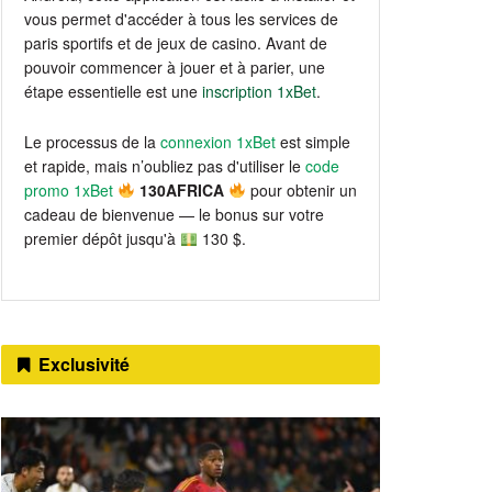
vous permet d'accéder à tous les services de
paris sportifs et de jeux de casino. Avant de
pouvoir commencer à jouer et à parier, une
étape essentielle est une
inscription 1xBet
.
Le processus de la
connexion 1xBet
est simple
et rapide, mais n’oubliez pas d'utiliser le
code
promo 1xBet
130AFRICA
pour obtenir un
cadeau de bienvenue — le bonus sur votre
premier dépôt jusqu'à
130 $.
Exclusivité