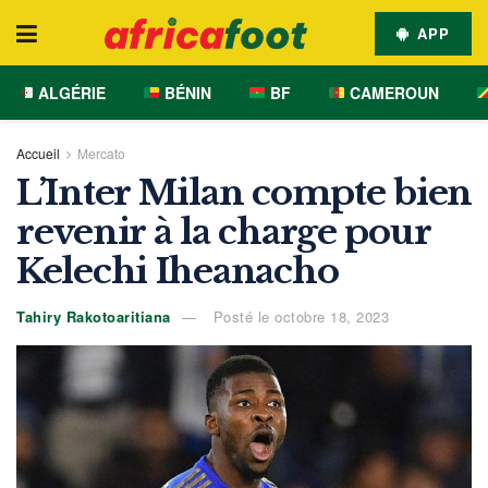
APP
ALGÉRIE
BÉNIN
BF
CAMEROUN
Accueil
Mercato
L’Inter Milan compte bien
revenir à la charge pour
Kelechi Iheanacho
Tahiry Rakotoaritiana
Posté le octobre 18, 2023