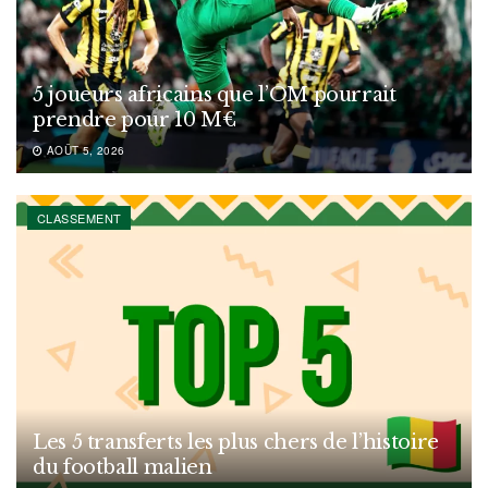
5 joueurs africains que l’OM pourrait
prendre pour 10 M€
AOÛT 5, 2026
CLASSEMENT
Les 5 transferts les plus chers de l’histoire
du football malien