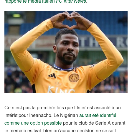
r
apporte le média italien
FC Inter News
.
Ce n’est pas la première fois que l’Inter est associé à un
intérêt pour Iheanacho.
Le Nigérian
aurait été identifié
comme une option possible
pour le club de Serie A durant
le mercato estival, bien qu’aucune décision ne se soit