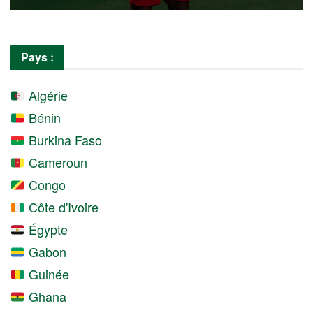
Pays :
Algérie
Bénin
Burkina Faso
Cameroun
Congo
Côte d'Ivoire
Égypte
Gabon
Guinée
Ghana