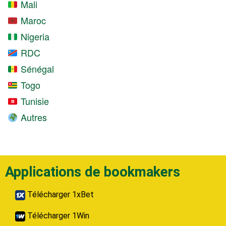
Mali
Maroc
Nigeria
RDC
Sénégal
Togo
Tunisie
Autres
Applications de bookmakers
Télécharger 1xBet
Télécharger 1Win