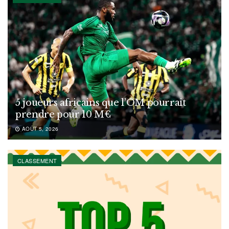
5 joueurs africains que l’OM pourrait
prendre pour 10 M€
AOÛT 5, 2026
CLASSEMENT