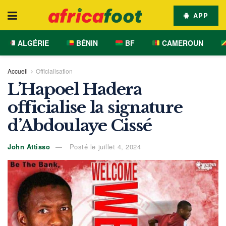
APP
ALGÉRIE
BÉNIN
BF
CAMEROUN
Accueil
Officialisation
L’Hapoel Hadera
officialise la signature
d’Abdoulaye Cissé
John Attisso
Posté le juillet 4, 2024