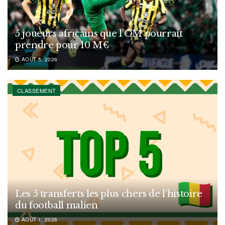
5 joueurs africains que l’OM pourrait
prendre pour 10 M€
AOÛT 5, 2026
CLASSEMENT
Les 5 transferts les plus chers de l’histoire
du football malien
AOÛT 1, 2026