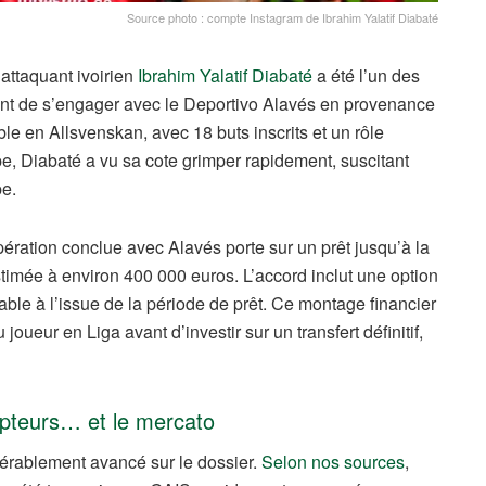
Source photo : compte Instagram de Ibrahim Yalatif Diabaté
l’attaquant ivoirien
Ibrahim Yalatif Diabaté
a été l’un des
ant de s’engager avec le Deportivo Alavés en provenance
e en Allsvenskan, avec 18 buts inscrits et un rôle
pe, Diabaté a vu sa cote grimper rapidement, suscitant
pe.
opération conclue avec Alavés porte sur un prêt jusqu’à la
stimée à environ 400 000 euros. L’accord inclut une option
vable à l’issue de la période de prêt. Ce montage financier
ueur en Liga avant d’investir sur un transfert définitif,
ompteurs… et le mercato
dérablement avancé sur le dossier.
Selon nos sources
,