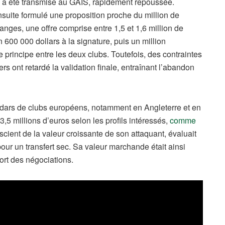
rs a été transmise au GAIS, rapidement repoussée.
ensuite formulé une proposition proche du million de
anges, une offre comprise entre 1,5 et 1,6 million de
600 000 dollars à la signature, puis un million
de principe entre les deux clubs. Toutefois, des contraintes
ers ont retardé la validation finale, entraînant l’abandon
 radars de clubs européens, notamment en Angleterre et en
5 millions d’euros selon les profils intéressés,
comme
scient de la valeur croissante de son attaquant, évaluait
pour un transfert sec. Sa valeur marchande était ainsi
fort des négociations.