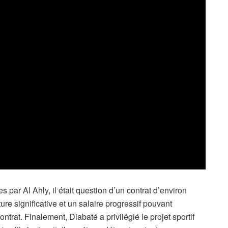
par Al Ahly, il était question d’un contrat d’environ
ure significative et un salaire progressif pouvant
ntrat. Finalement, Diabaté a privilégié le projet sportif