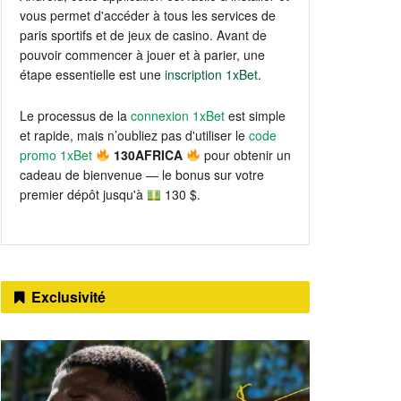
vous permet d'accéder à tous les services de
paris sportifs et de jeux de casino. Avant de
pouvoir commencer à jouer et à parier, une
étape essentielle est une
inscription 1xBet
.
Le processus de la
connexion 1xBet
est simple
et rapide, mais n’oubliez pas d'utiliser le
code
promo 1xBet
130AFRICA
pour obtenir un
cadeau de bienvenue — le bonus sur votre
premier dépôt jusqu'à
130 $.
Exclusivité