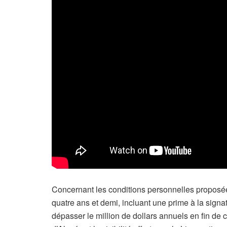
Concernant les conditions personnelles proposées 
quatre ans et demi, incluant une prime à la signat
dépasser le million de dollars annuels en fin de co