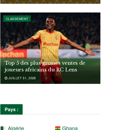
CLASSEMENT
Top 5 des plus grosses ventes de
joueurs africains du RC Lens
JUILLET 31, 2026
Pays :
Algérie
Ghana