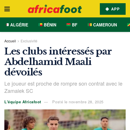
APP
ALGÉRIE
BÉNIN
BF
CAMEROUN
Accueil
Exclusivité
Les clubs intéressés par
Abdelhamid Maali
dévoilés
Le joueur est proche de rompre son contrat avec le
Zamalek SC
L'équipe Africafoot
Posté le novembre 28, 2025