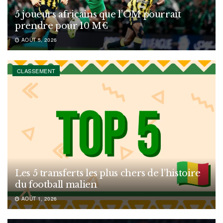
5 joueurs africains que l’OM pourrait
prendre pour 10 M€
AOÛT 5, 2026
CLASSEMENT
Les 5 transferts les plus chers de l’histoire
du football malien
AOÛT 1, 2026