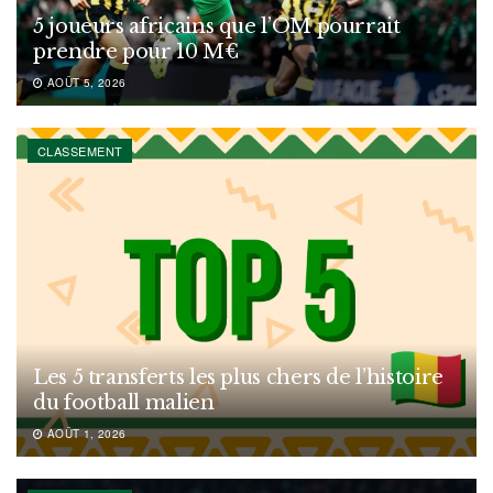
5 joueurs africains que l’OM pourrait
prendre pour 10 M€
AOÛT 5, 2026
CLASSEMENT
Les 5 transferts les plus chers de l’histoire
du football malien
AOÛT 1, 2026