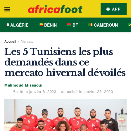
APP
ALGÉRIE
BÉNIN
BF
CAMEROUN
Accueil
Mercato
Les 5 Tunisiens les plus
demandés dans ce
mercato hivernal dévoilés
Mahmoud Missaoui
Posté le janvier 8, 2023 – actualisé le janvier 23, 2023