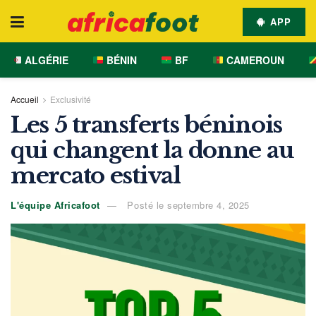
APP
ALGÉRIE
BÉNIN
BF
CAMEROUN
Accueil
Exclusivité
Les 5 transferts béninois
qui changent la donne au
mercato estival
L'équipe Africafoot
Posté le septembre 4, 2025