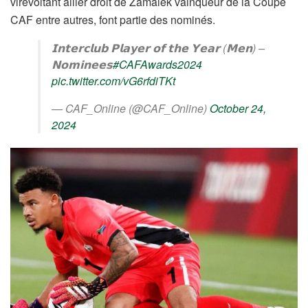
virevoltant ailier droit de Zamalek vainqueur de la Coupe
CAF entre autres, font partie des nominés.
𝗜𝗻𝘁𝗲𝗿𝗰𝗹𝘂𝗯 𝗣𝗹𝗮𝘆𝗲𝗿 𝗼𝗳 𝘁𝗵𝗲 𝗬𝗲𝗮𝗿 (𝗠𝗲𝗻) –
𝗡𝗼𝗺𝗶𝗻𝗲𝗲𝘀
#CAFAwards2024
pic.twitter.com/vG6rfdiTKt
— CAF_Online (@CAF_Online)
October 24,
2024