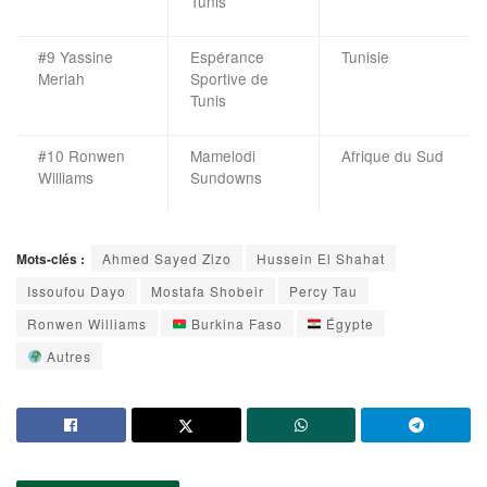
Tunis
#9 Yassine
Espérance
Tunisie
Meriah
Sportive de
Tunis
#10 Ronwen
Mamelodi
Afrique du Sud
Williams
Sundowns
Mots-clés :
Ahmed Sayed Zizo
Hussein El Shahat
Issoufou Dayo
Mostafa Shobeir
Percy Tau
Ronwen Williams
Burkina Faso
Égypte
Autres