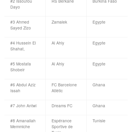
#2 Issoufou
RS Berkane
Burkina Faso
Dayo
#3 Ahmed
Zamalek
Egypte
Sayed Zizo
#4 Hussein El
Al Ahly
Egypte
Shahat,
#5 Mostafa
Al Ahly
Egypte
Shobeir
#6 Abdul Aziz
FC Barcelone
Ghana
Issah
Atlètic
#7 John Antwi
Dreams FC
Ghana
#8 Amanallah
Espérance
Tunisie
Memmiche
Sportive de