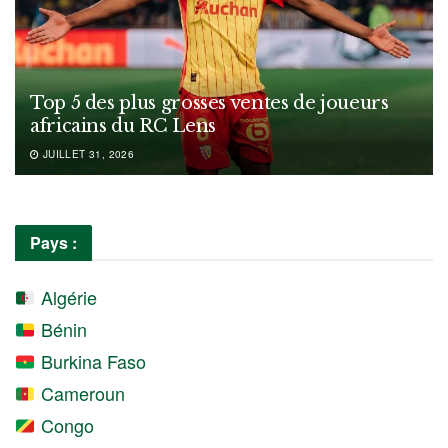
Top 5 des plus grosses ventes de joueurs
africains du RC Lens
JUILLET 31, 2026
Pays :
Algérie
Bénin
Burkina Faso
Cameroun
Congo