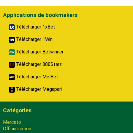
Applications de bookmakers
Télécharger 1xBet
Télécharger 1Win
Télécharger Betwinner
Télécharger 888Starz
Télécharger MelBet
Télécharger Megapari
Catégories
Mercato
Officialisation