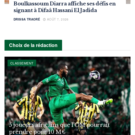
Boulkassoum Diarra affiche ses défis en
signant à Difaâ Hassani El Jadida
DRISSA TRAORÉ
AOÛT 7, 2026
Choix de la rédaction
CLASSEMENT
5 joueurs africains que l’OM pourrait
prendre pour 10 M€