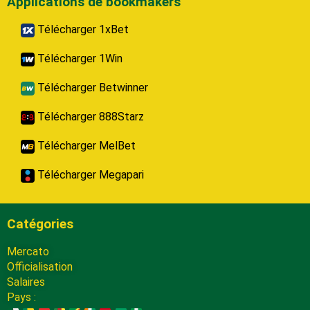
Applications de bookmakers
Télécharger 1xBet
Télécharger 1Win
Télécharger Betwinner
Télécharger 888Starz
Télécharger MelBet
Télécharger Megapari
Catégories
Mercato
Officialisation
Salaires
Pays :