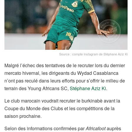
Source : compte Instagram de Stéphane Aziz Ki
Malgré l’échec des tentatives de le recruter lors du dernier
mercato hivernal, les dirigeants du Wydad Casablanca
n’ont pas reculé dans leurs efforts pour s’offrir le milieu de
terrain des Young Africans SC,
Stéphane Aziz Ki
.
Le club marocain voudrait recruter le burkinabè avant la
Coupe du Monde des Clubs et les compétitions de la
saison prochaine.
Selon des informations confirmées par
Africafoot
auprès