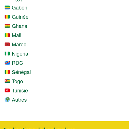
Gabon
Guinée
Ghana
Mali
Maroc
Nigeria
RDC
Sénégal
Togo
Tunisie
Autres