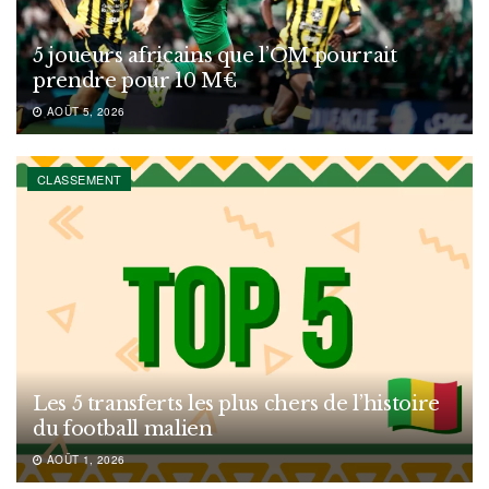
5 joueurs africains que l’OM pourrait
prendre pour 10 M€
AOÛT 5, 2026
CLASSEMENT
Les 5 transferts les plus chers de l’histoire
du football malien
AOÛT 1, 2026