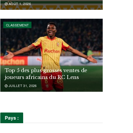
AOÛT 1, 2026
CLASSEMENT
Top 5 des plus grosses ventes de
joueurs africains du RC Lens
JUILLET 31, 2026
Pays :