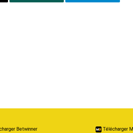
charger Betwinner
Télécharger M