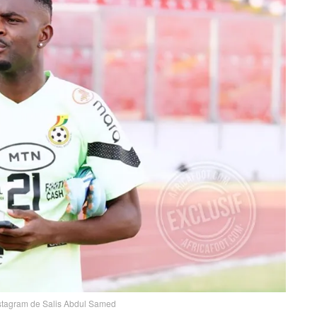
stagram de Salis Abdul Samed