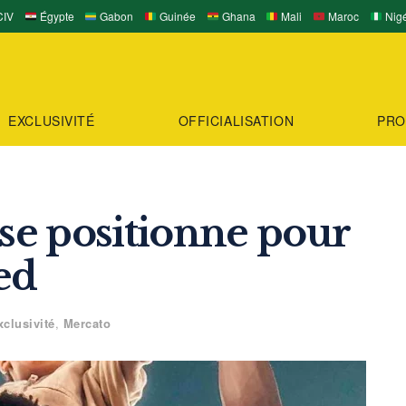
IV
Égypte
Gabon
Guinée
Ghana
Mali
Maroc
Nigé
EXCLUSIVITÉ
OFFICIALISATION
PRO
 se positionne pour
ed
xclusivité
,
Mercato