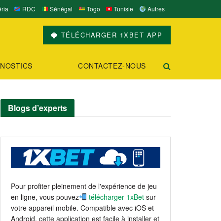
ria
RDC
Sénégal
Togo
Tunisie
Autres
TÉLÉCHARGER 1XBET APP
NOSTICS
CONTACTEZ-NOUS
Blogs d’experts
Pour profiter pleinement de l'expérience de jeu
en ligne, vous pouvez
télécharger 1xBet
sur
votre appareil mobile. Compatible avec iOS et
Android, cette application est facile à installer et