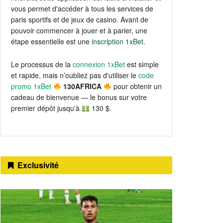
vous permet d'accéder à tous les services de
paris sportifs et de jeux de casino. Avant de
pouvoir commencer à jouer et à parier, une
étape essentielle est une
inscription 1xBet
.
Le processus de la
connexion 1xBet
est simple
et rapide, mais n’oubliez pas d'utiliser le
code
promo 1xBet
130AFRICA
pour obtenir un
cadeau de bienvenue — le bonus sur votre
premier dépôt jusqu'à
130 $.
Exclusivité