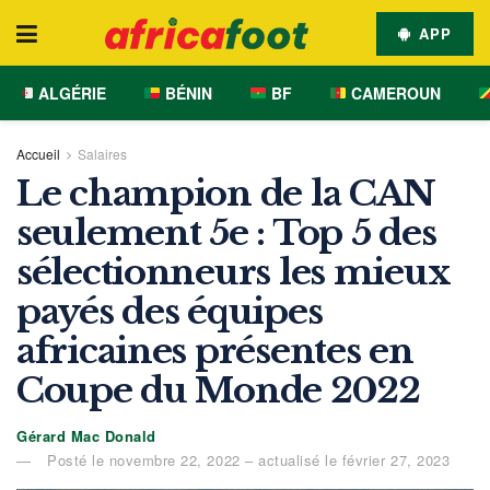
APP
ALGÉRIE
BÉNIN
BF
CAMEROUN
Accueil
Salaires
Le champion de la CAN
seulement 5e : Top 5 des
sélectionneurs les mieux
payés des équipes
africaines présentes en
Coupe du Monde 2022
Gérard Mac Donald
Posté le novembre 22, 2022 – actualisé le février 27, 2023