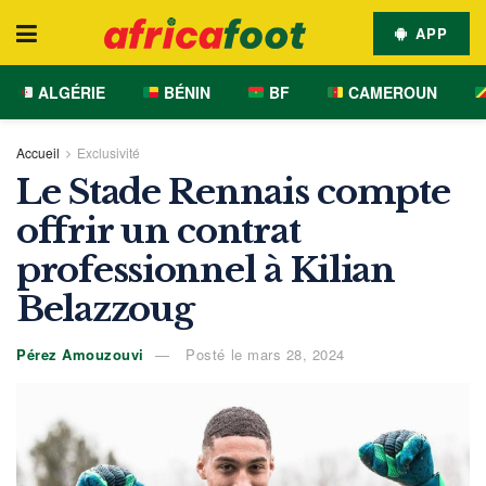
APP
ALGÉRIE
BÉNIN
BF
CAMEROUN
Accueil
Exclusivité
Le Stade Rennais compte
offrir un contrat
professionnel à Kilian
Belazzoug
Pérez Amouzouvi
Posté le mars 28, 2024