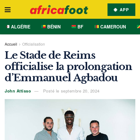
APP
ALGÉRIE
BÉNIN
BF
CAMEROUN
Accueil
Officialisation
Le Stade de Reims
officialise la prolongation
d’Emmanuel Agbadou
John Attisso
Posté le septembre 20, 2024