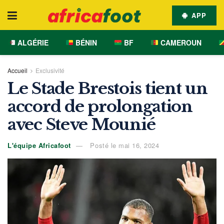
APP
ALGÉRIE
BÉNIN
BF
CAMEROUN
Accueil
Exclusivité
Le Stade Brestois tient un
accord de prolongation
avec Steve Mounié
L'équipe Africafoot
Posté le mai 16, 2024