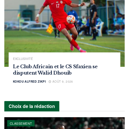
EXCLUSIVITÉ
Le Club Africain et le CS Sfaxien se
disputent Walid Dhouib
KOKOU ALFRED ZIKPI
AOÛT 9, 2026
Choix de la rédaction
CLASSEMENT