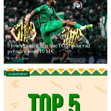
5 joueurs africains que l’OM pourrait
prendre pour 10 M€
AOÛT 5, 2026
CLASSEMENT