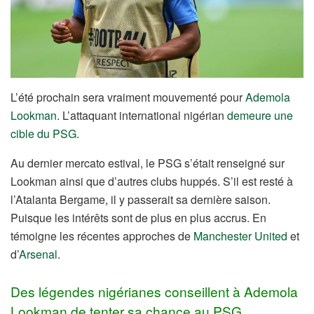
L’été prochain sera vraiment mouvementé pour
Ademola
Lookman
. L’attaquant international nigérian
demeure une
cible du PSG
.
Au dernier mercato estival, le PSG s’était renseigné sur
Lookman ainsi que d’autres clubs huppés. S’il est resté à
l’Atalanta Bergame, il y passerait sa dernière saison.
Puisque les intérêts sont de plus en plus accrus. En
témoigne les récentes approches de
Manchester United
et
d’
Arsenal
.
Des légendes nigérianes conseillent à Ademola
Lookman de tenter sa chance au PSG