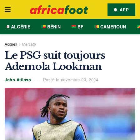
APP
ALGÉRIE
BÉNIN
BF
CAMEROUN
Accueil
Mercato
Le PSG suit toujours
Ademola Lookman
John Attisso
Posté le novembre 23, 2024