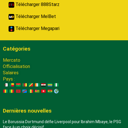
Télécharger 888Starz
Télécharger MelBet
Télécharger Megapari
Catégories
Mercato
Officialisation
Salaires
Pays :
Dernières nouvelles
Le Borussia Dortmund défie Liverpool pour Ibrahim Mbaye, le PSG
face à un choix décisif