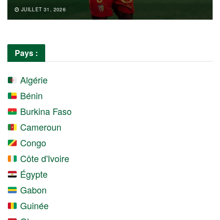
JUILLET 31, 2026
Pays :
Algérie
Bénin
Burkina Faso
Cameroun
Congo
Côte d'Ivoire
Égypte
Gabon
Guinée