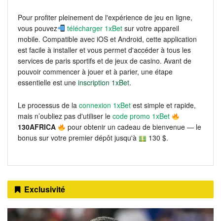
Pour profiter pleinement de l'expérience de jeu en ligne,
vous pouvez
télécharger 1xBet
sur votre appareil
mobile. Compatible avec iOS et Android, cette application
est facile à installer et vous permet d'accéder à tous les
services de paris sportifs et de jeux de casino. Avant de
pouvoir commencer à jouer et à parier, une étape
essentielle est une
inscription 1xBet
.
Le processus de la
connexion 1xBet
est simple et rapide,
mais n’oubliez pas d'utiliser le
code promo 1xBet
130AFRICA
pour obtenir un cadeau de bienvenue — le
bonus sur votre premier dépôt jusqu'à
130 $.
Exclusivité