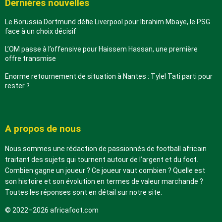
Dernières nouvelles
Le Borussia Dortmund défie Liverpool pour Ibrahim Mbaye, le PSG
face à un choix décisif
L’OM passe à l’offensive pour Haissem Hassan, une première
offre transmise
Enorme retournement de situation à Nantes : Tylel Tati parti pour
rester ?
A propos de nous
Nous sommes une rédaction de passionnés de football africain
traitant des sujets qui tournent autour de l’argent et du foot.
Combien gagne un joueur ? Ce joueur vaut combien ? Quelle est
son histoire et son évolution en termes de valeur marchande ?
Toutes les réponses sont en détail sur notre site.
© 2022–2026 africafoot.com