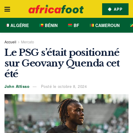
APP
ALGÉRIE
BÉNIN
BF
CAMEROUN
Accueil
Mercato
Le PSG s’était positionné
sur Geovany Quenda cet
été
John Attisso
Posté le octobre 8, 2024