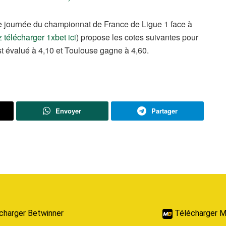
2e journée du championnat de France de Ligue 1 face à
 télécharger 1xbet ici
) propose les cotes suivantes pour
t évalué à 4,10 et Toulouse gagne à 4,60.
Envoyer
Partager
charger Betwinner
Télécharger M