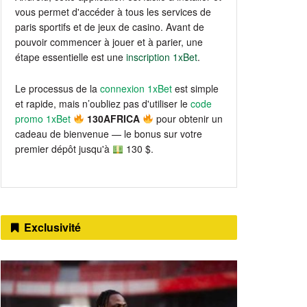
vous permet d'accéder à tous les services de
paris sportifs et de jeux de casino. Avant de
pouvoir commencer à jouer et à parier, une
étape essentielle est une
inscription 1xBet
.
Le processus de la
connexion 1xBet
est simple
et rapide, mais n’oubliez pas d'utiliser le
code
promo 1xBet
130AFRICA
pour obtenir un
cadeau de bienvenue — le bonus sur votre
premier dépôt jusqu'à
130 $.
Exclusivité