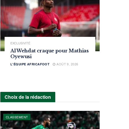
EXCLUSIVITÉ
Al Wehdat craque pour Mathias
Oyewusi
AOÛT 9, 2026
L'ÉQUIPE AFRICAFOOT
Choix de la rédaction
CLASSEMENT