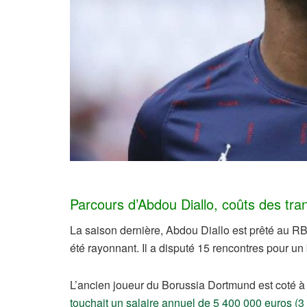
Parcours d’Abdou Diallo, coûts des tra
La saison dernière, Abdou Diallo est prêté au RB
été rayonnant. Il a disputé 15 rencontres pour un 
L’ancien joueur du Borussia Dortmund est coté à
touchait un salaire annuel de 5 400 000 euros (