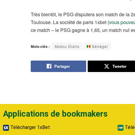
Très bientôt, le PSG disputera son match de la 
Toulouse. La société de paris 1xbet (
vous pouvez
ce match – le PSG gagne à 1,65, un match nul es
Mots-clés :
Abdou Diallo
Sénégal
Partager
Tweeter
Applications de bookmakers
Télécharger 1xBet
Télé