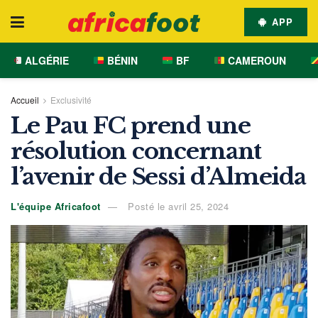
APP
ALGÉRIE
BÉNIN
BF
CAMEROUN
Accueil
Exclusivité
Le Pau FC prend une
résolution concernant
l’avenir de Sessi d’Almeida
L'équipe Africafoot
Posté le avril 25, 2024