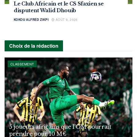
Le Club Africain et le CS Sfaxien se
disputent Walid Dhouib
KOKOU ALFRED ZIKPI
AOÛT 9, 2026
Choix de la rédaction
CLASSEMENT
5 joueurs africains que l’OM pourrait
prendre pour 10 M€