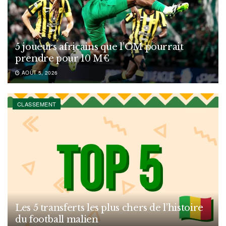
5 joueurs africains que l’OM pourrait
prendre pour 10 M€
AOÛT 5, 2026
CLASSEMENT
Les 5 transferts les plus chers de l’histoire
du football malien