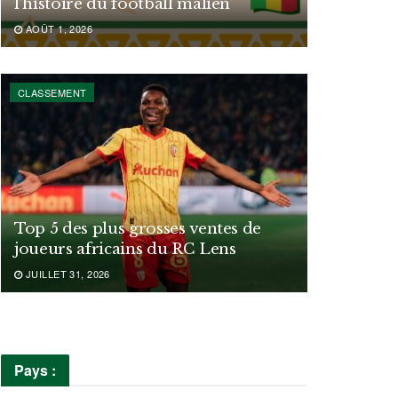
l’histoire du football malien
AOÛT 1, 2026
CLASSEMENT
Top 5 des plus grosses ventes de
joueurs africains du RC Lens
JUILLET 31, 2026
Pays :