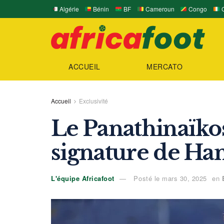
Algérie
Bénin
BF
Cameroun
Congo
C
ACCUEIL
MERCATO
Accueil
Exclusivité
Le Panathinaïkos
signature de H
L'équipe Africafoot
Posté le mars 30, 2025
en