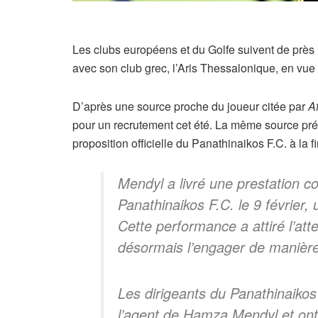
Les clubs européens et du Golfe suivent de près 
avec son club grec, l’Aris Thessalonique, en vue 
D’après une source proche du joueur citée par
Af
pour un recrutement cet été. La même source pré
proposition officielle du Panathinaikos F.C. à la f
Mendyl a livré une prestation c
Panathinaikos F.C. le 9 février
Cette performance a attiré l’att
désormais l’engager de manièr
Les dirigeants du Panathinaikos
l’agent de Hamza Mendyl et ont 