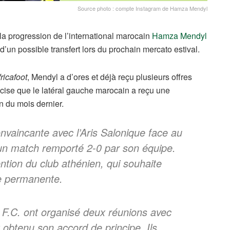
Source photo : compte Instagram de Hamza Mendyl
la progression de l’international marocain
Hamza Mendyl
d’un possible transfert lors du prochain mercato estival.
ricafoot
, Mendyl a d’ores et déjà reçu plusieurs offres
cise que le latéral gauche marocain a reçu une
in du mois dernier.
onvaincante avec l’Aris Salonique face au
, un match remporté 2-0 par son équipe.
ention du club athénien, qui souhaite
e permanente.
 F.C. ont organisé deux réunions avec
obtenu son accord de principe. Ils