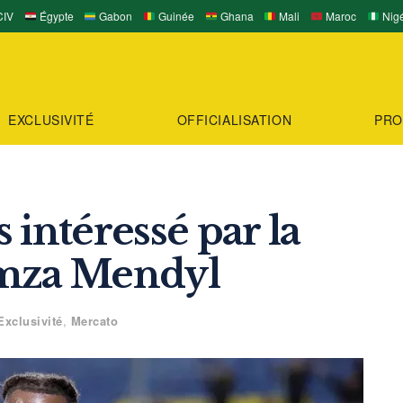
IV
Égypte
Gabon
Guinée
Ghana
Mali
Maroc
Nigé
EXCLUSIVITÉ
OFFICIALISATION
PRO
 intéressé par la
amza Mendyl
Exclusivité
,
Mercato