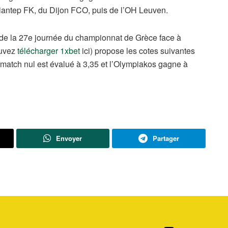
aziantep FK, du Dijon FCO, puis de l’OH Leuven.
 de la 27e journée du championnat de Grèce face à
ouvez
télécharger 1xbet
ici) propose les cotes suivantes
match nul est évalué à 3,35 et l’Olympiakos gagne à
Envoyer
Partager