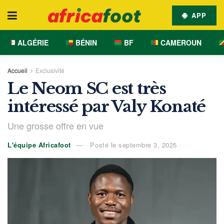
APP
ALGÉRIE
BÉNIN
BF
CAMEROUN
Accueil
Exclusivité
Le Neom SC est très
intéressé par Valy Konaté
Une grosse offre en vue
L'équipe Africafoot
Posté le septembre 3, 2025