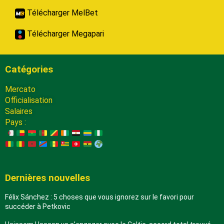
Télécharger MelBet
Télécharger Megapari
Catégories
Mercato
Officialisation
Salaires
Pays :
Dernières nouvelles
Félix Sánchez : 5 choses que vous ignorez sur le favori pour
succéder à Petkovic