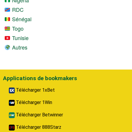
Nigeria
RDC
Sénégal
Togo
Tunisie
Autres
Applications de bookmakers
Télécharger 1xBet
Télécharger 1Win
Télécharger Betwinner
Télécharger 888Starz