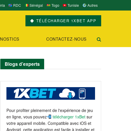
ria
RDC
Sénégal
Togo
Tunisie
Autres
TÉLÉCHARGER 1XBET APP
NOSTICS
CONTACTEZ-NOUS
Blogs d’experts
Pour profiter pleinement de l'expérience de jeu
en ligne, vous pouvez
télécharger 1xBet
sur
votre appareil mobile. Compatible avec iOS et
Android, cette application est facile à installer et