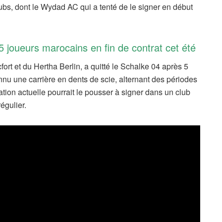
lubs, dont le Wydad AC qui a tenté de le signer en début
5 joueurs marocains en fin de contrat cet été
cfort et du Hertha Berlin, a quitté le Schalke 04 après 5
nnu une carrière en dents de scie, alternant des périodes
tion actuelle pourrait le pousser à signer dans un club
égulier.