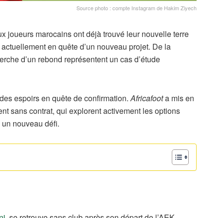
Source photo : compte Instagram de Hakim Ziyech
ux joueurs marocains ont déjà trouvé leur nouvelle terre
e actuellement en quête d’un nouveau projet. De la
cherche d’un rebond représentent un cas d’étude
 des espoirs en quête de confirmation.
Africafoot
a mis en
nt sans contrat, qui explorent activement les options
 un nouveau défi.
ni
, se retrouve sans club après son départ de l’AEK