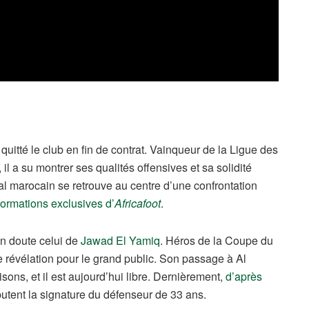
quitté le club en fin de contrat. Vainqueur de la Ligue des
 a su montrer ses qualités offensives et sa solidité
nal marocain se retrouve au centre d’une confrontation
formations exclusives d’
Africafoot
.
un doute celui de
Jawad El Yamiq
. Héros de la Coupe du
e révélation pour le grand public. Son passage à Al
ns, et il est aujourd’hui libre. Dernièrement,
d’après
putent la signature du défenseur de 33 ans.