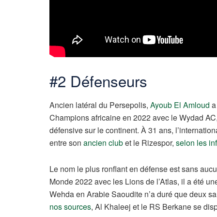
#2 Défenseurs
Ancien latéral du Persepolis,
Ayoub El Amloud
a 
Champions africaine en 2022 avec le Wydad AC, il
défensive sur le continent. À 31 ans, l’internatio
entre son
ancien club
et le Rizespor,
selon les in
Le nom le plus ronflant en défense est sans auc
Monde 2022 avec les Lions de l’Atlas, il a été un
Wehda en Arabie Saoudite n’a duré que deux saiso
nos sources
, Al Khaleej et le RS Berkane se dis